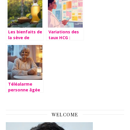
Les bienfaits de
Variations des
la sève de
taux HCG :
bouleau lacto
Pourquoi le
fermentée pour
tableau de
votre santé
prédiction du
sexe n’est pas
une source
fiable
Téléalarme
personne âgée
Conseil Général
: Les conditions
d’attribution en
2024
WELCOME