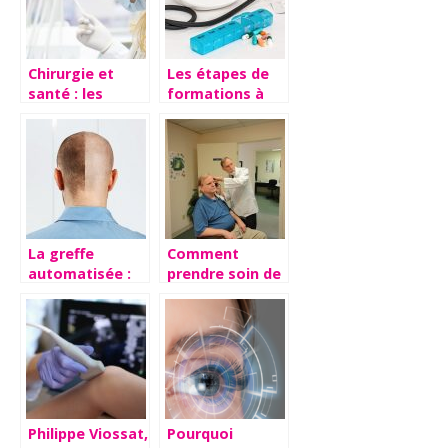
Chirurgie et
Les étapes de
santé : les
formations à
différentes
suivre pour
opérations
devenir un
possibles sur le
cardiologue
sexe masculin
La greffe
Comment
automatisée :
prendre soin de
efficacité
son audition et
reconnue avec
la preserver ?
artas cheveux
Philippe Viossat,
Pourquoi