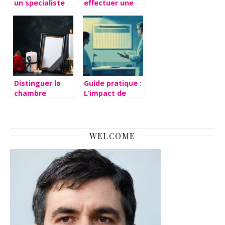
un specialiste
effectuer une
reconnu
operation laser
des yeux ?
Distinguer la
Guide pratique :
chambre
L’impact de
mortuaire des
l’arrêt maladie
funerailles :
et les congés
connaitre leurs
payés sur votre
differences
contrat de
WELCOME
travail