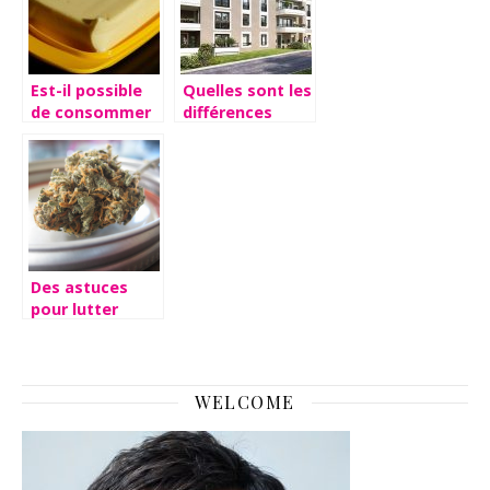
Est-il possible
Quelles sont les
de consommer
différences
du beurre
entre les
perime ?
résidences
seniors et les
EHPAD ?
Des astuces
pour lutter
contre le stress.
WELCOME