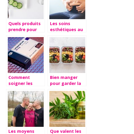
Quels produits
Les soins
prendre pour
esthétiques au
perdre du poids
service de votre
?
image
Comment
Bien manger
soigner les
pour garder la
coups de mous
forme : nos
au lit
astuces
Les moyens
Que valent les