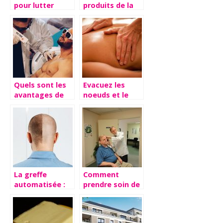
pour lutter
produits de la
contre la
marque Weedy
calvitie et
?
l’alopécie
Quels sont les
Evacuez les
avantages de
noeuds et le
l’épilation laser
stress grâce au
?
massage
La greffe
Comment
automatisée :
prendre soin de
efficacité
son audition et
reconnue avec
la preserver ?
artas cheveux