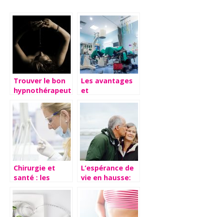
Trouver le bon
Les avantages
hypnothérapeute
et
pour réduire
inconvénients
votre stress
d’une
intervention de
chirurgie
Chirurgie et
L’espérance de
santé : les
vie en hausse:
différentes
comment vieillir
opérations
en bonne
possibles sur le
santé?
sexe masculin