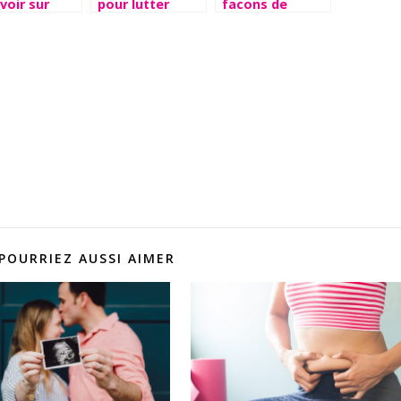
voir sur
pour lutter
facons de
percapnie
contre le stress.
combattre la
fonte
musculaire
POURRIEZ AUSSI AIMER