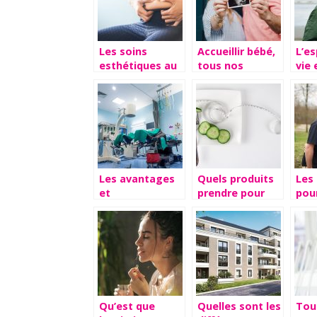
Les soins
Accueillir bébé,
L’e
esthétiques au
tous nos
vie 
service de votre
conseils
comm
image
en 
san
Les avantages
Quels produits
Les
et
prendre pour
pour
inconvénients
perdre du poids
cont
d’une
?
calv
intervention de
l’al
chirurgie
Qu’est que
Quelles sont les
Tout