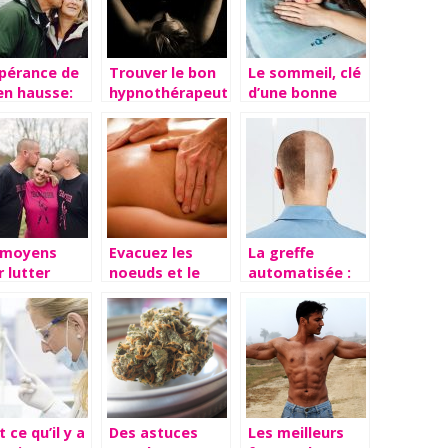
spérance de
Trouver le bon
Le sommeil, clé
en hausse:
hypnothérapeute
d’une bonne
ent vieillir
pour réduire
santé
bonne
votre stress
té?
 moyens
Evacuez les
La greffe
 lutter
noeuds et le
automatisée :
re la
stress grâce au
efficacité
itie et
massage
reconnue avec
opécie
artas cheveux
 ce qu’il y a
Des astuces
Les meilleurs