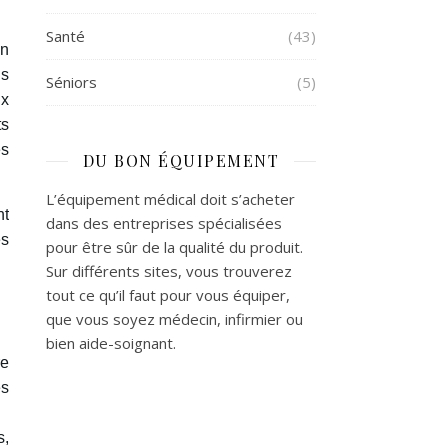
Santé
(43)
Un
ns
Séniors
(5)
ux
ts
es
DU BON ÉQUIPEMENT
L’équipement médical doit s’acheter
nt
dans des entreprises spécialisées
es
pour être sûr de la qualité du produit.
Sur différents sites, vous trouverez
tout ce qu’il faut pour vous équiper,
que vous soyez médecin, infirmier ou
bien aide-soignant.
re
es
s,