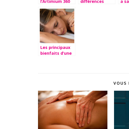
l’Artimium 360
différences
a sa
et quels sont
entre les
l’hy
ses avantages?
résidences
seniors et les
EHPAD ?
Les principaux
bienfaits d’une
cure thermale
VOUS 