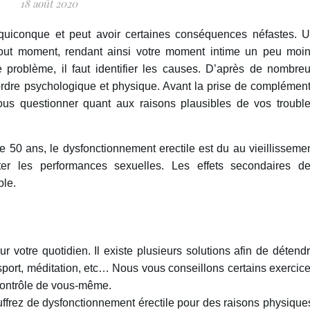
18 août 2020
e quiconque et peut avoir certaines conséquences néfastes. 
 tout moment, rendant ainsi votre moment intime un peu moi
e problème, il faut identifier les causes. D’après de nombre
’ordre psychologique et physique. Avant la prise de complémen
ous questionner quant aux raisons plausibles de vos troubl
 de 50 ans, le dysfonctionnement erectile est du au vieillisseme
er les performances sexuelles. Les effets secondaires d
ble.
votre quotidien. Il existe plusieurs solutions afin de détend
, sport, méditation, etc… Nous vous conseillons certains exercic
 contrôle de vous-même.
uffrez de dysfonctionnement érectile pour des raisons physique