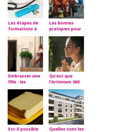
Les étapes de
Les bonnes
formations à
pratiques pour
suivre pour
venir a bout
devenir un
d’une invasion
cardiologue
de punaises de
lit
Embrasser une
Qu’est que
fille : les
l’Artimium 360
imperatifs a
et quels sont
connaitre
ses avantages?
absolument !
Est-il possible
Quelles sont les