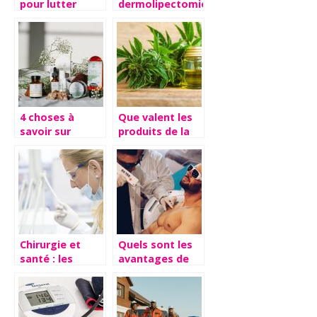
pour lutter
dermolipectomie
contre la
abdominale :
calvitie et
déroulement et
l’alopécie
avantages
4 choses à
Que valent les
savoir sur
produits de la
l’homéopathie
marque Weedy
?
Chirurgie et
Quels sont les
santé : les
avantages de
différentes
l’épilation laser
opérations
?
possibles sur le
sexe masculin