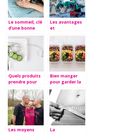
Le sommeil, clé
Les avantages
d’une bonne
et
santé
inconvénients
d’une
intervention de
chirurgie
Quels produits
Bien manger
prendre pour
pour garder la
perdre du poids
forme : nos
?
astuces
Les moyens
La