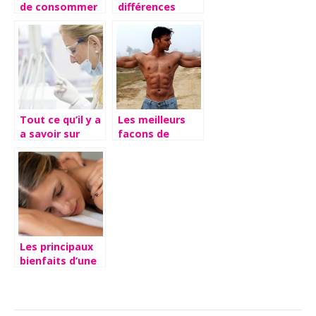
de consommer
différences
du beurre
entre les
perime ?
résidences
seniors et les
EHPAD ?
Tout ce qu’il y a
Les meilleurs
a savoir sur
facons de
l’hypercapnie
combattre la
fonte
musculaire
Les principaux
bienfaits d’une
cure thermale