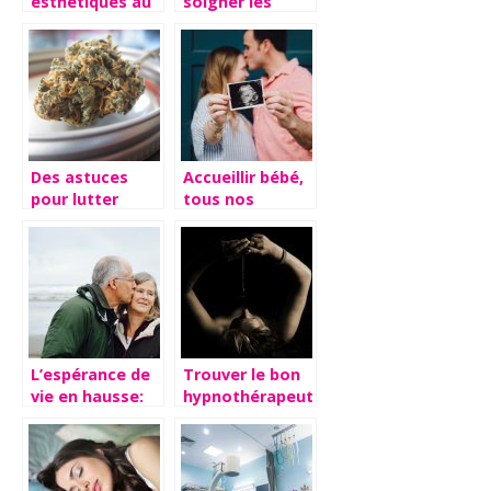
esthétiques au
soigner les
service de votre
coups de mous
image
au lit
Des astuces
Accueillir bébé,
pour lutter
tous nos
contre le stress.
conseils
L’espérance de
Trouver le bon
vie en hausse:
hypnothérapeute
comment vieillir
pour réduire
en bonne
votre stress
santé?