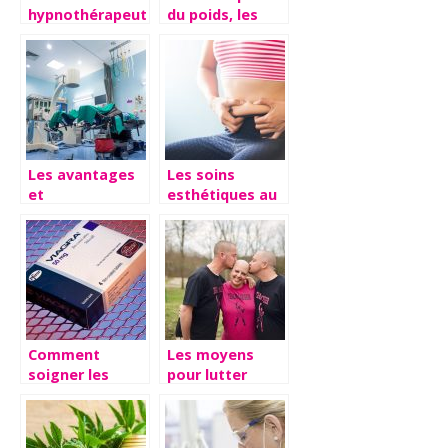
hypnothérapeute
du poids, les
pour réduire
deux étapes
votre stress
importantes.
Les avantages
Les soins
et
esthétiques au
inconvénients
service de votre
d’une
image
intervention de
chirurgie
Comment
Les moyens
soigner les
pour lutter
coups de mous
contre la
au lit
calvitie et
l’alopécie