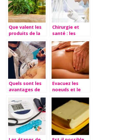
Que valent les
Chirurgie et
produits de la
santé : les
marque Weedy
différentes
?
opérations
possibles sur le
sexe masculin
Quels sont les
Evacuez les
avantages de
noeuds et le
l’épilation laser
stress grâce au
?
massage
Les étapes de
Est-il possible