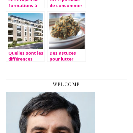
formations à
de consommer
suivre pour
du beurre
devenir un
perime ?
cardiologue
Quelles sont les
Des astuces
différences
pour lutter
entre les
contre le stress.
résidences
seniors et les
EHPAD ?
WELCOME