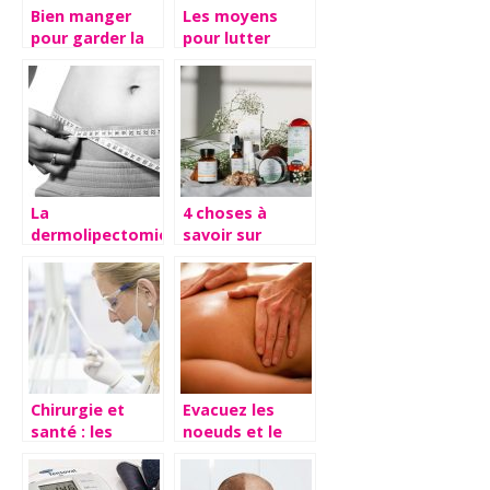
Bien manger
Les moyens
pour garder la
pour lutter
forme : nos
contre la
astuces
calvitie et
l’alopécie
La
4 choses à
dermolipectomie
savoir sur
abdominale :
l’homéopathie
déroulement et
avantages
Chirurgie et
Evacuez les
santé : les
noeuds et le
différentes
stress grâce au
opérations
massage