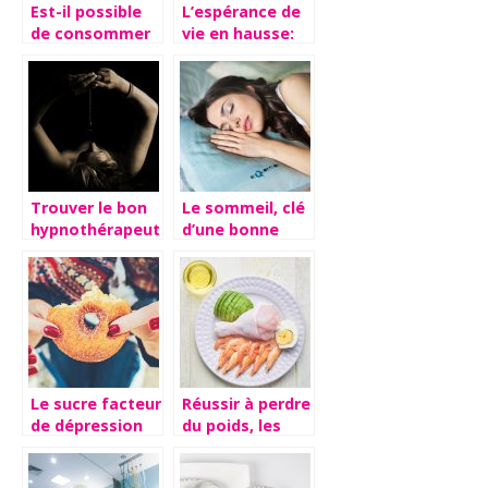
Est-il possible
L’espérance de
de consommer
vie en hausse:
du beurre
comment vieillir
perime ?
en bonne
santé?
Trouver le bon
Le sommeil, clé
hypnothérapeute
d’une bonne
pour réduire
santé
votre stress
Le sucre facteur
Réussir à perdre
de dépression
du poids, les
deux étapes
importantes.