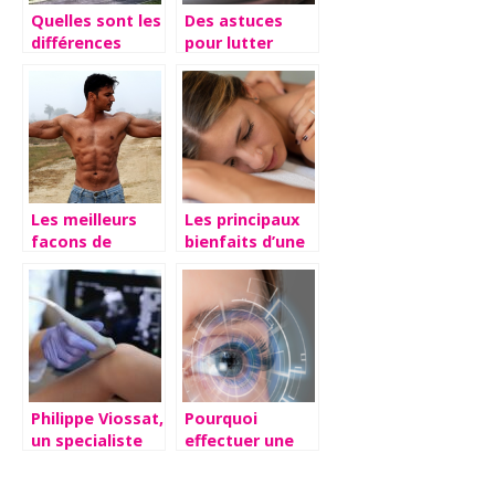
Quelles sont les
Des astuces
différences
pour lutter
entre les
contre le stress.
résidences
seniors et les
EHPAD ?
Les meilleurs
Les principaux
facons de
bienfaits d’une
combattre la
cure thermale
fonte
musculaire
Philippe Viossat,
Pourquoi
un specialiste
effectuer une
reconnu
operation laser
des yeux ?