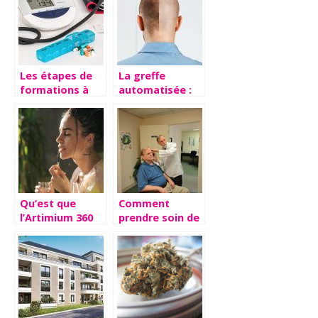
possibles sur le
sexe masculin
Les étapes de
La greffe
formations à
automatisée :
suivre pour
efficacité
devenir un
reconnue avec
cardiologue
artas cheveux
Qu’est que
Comment
l’Artimium 360
prendre soin de
et quels sont
son audition et
ses avantages?
la preserver ?