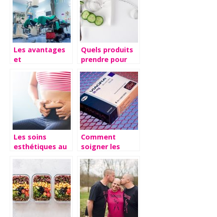
Les avantages
Quels produits
et
prendre pour
inconvénients
perdre du poids
d’une
?
intervention de
chirurgie
Les soins
Comment
esthétiques au
soigner les
service de votre
coups de mous
image
au lit