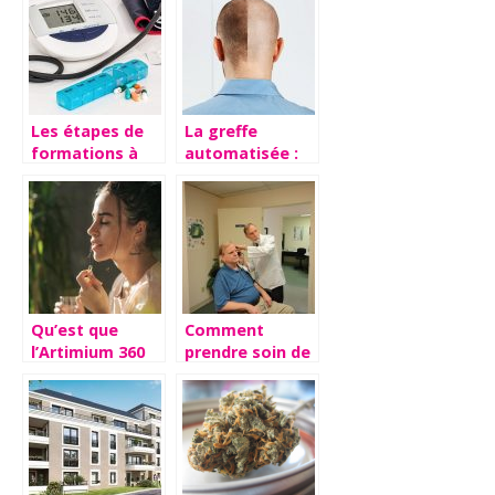
possibles sur le
sexe masculin
Les étapes de
La greffe
formations à
automatisée :
suivre pour
efficacité
devenir un
reconnue avec
cardiologue
artas cheveux
Qu’est que
Comment
l’Artimium 360
prendre soin de
et quels sont
son audition et
ses avantages?
la preserver ?