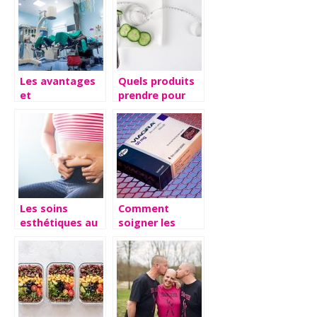
Les avantages
Quels produits
et
prendre pour
inconvénients
perdre du poids
d’une
?
intervention de
chirurgie
Les soins
Comment
esthétiques au
soigner les
service de votre
coups de mous
image
au lit