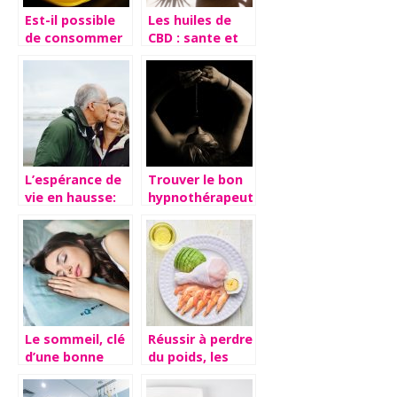
Est-il possible
Les huiles de
de consommer
CBD : sante et
du beurre
bien-etre grace
perime ?
au bon dosage
L’espérance de
Trouver le bon
vie en hausse:
hypnothérapeute
comment vieillir
pour réduire
en bonne
votre stress
santé?
Le sommeil, clé
Réussir à perdre
d’une bonne
du poids, les
santé
deux étapes
importantes.