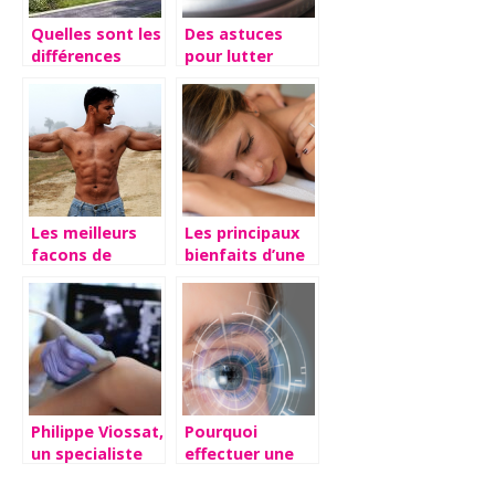
Quelles sont les
Des astuces
différences
pour lutter
entre les
contre le stress.
résidences
seniors et les
EHPAD ?
Les meilleurs
Les principaux
facons de
bienfaits d’une
combattre la
cure thermale
fonte
musculaire
Philippe Viossat,
Pourquoi
un specialiste
effectuer une
reconnu
operation laser