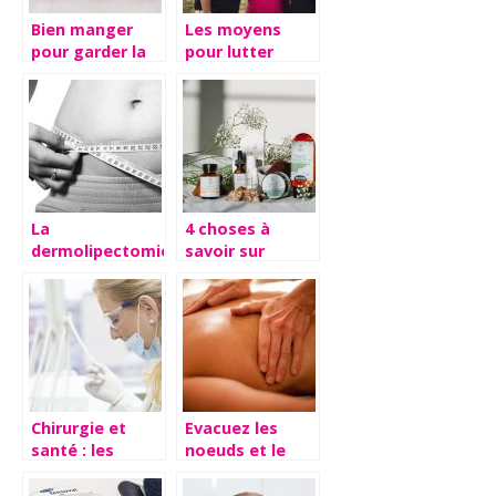
Bien manger
Les moyens
pour garder la
pour lutter
forme : nos
contre la
astuces
calvitie et
l’alopécie
La
4 choses à
dermolipectomie
savoir sur
abdominale :
l’homéopathie
déroulement et
avantages
Chirurgie et
Evacuez les
santé : les
noeuds et le
différentes
stress grâce au
opérations
massage