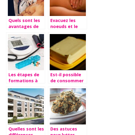
Quels sont les
Evacuez les
avantages de
noeuds et le
l’épilation laser
stress grâce au
?
massage
Les étapes de
Est-il possible
formations à
de consommer
suivre pour
du beurre
devenir un
perime ?
cardiologue
Quelles sont les
Des astuces
différences
pour lutter