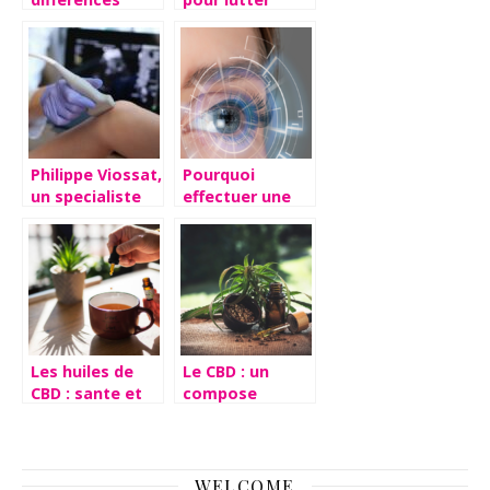
entre les
contre le stress.
résidences
seniors et les
EHPAD ?
Philippe Viossat,
Pourquoi
un specialiste
effectuer une
reconnu
operation laser
des yeux ?
Les huiles de
Le CBD : un
CBD : sante et
compose
bien-etre grace
organique tres
au bon dosage
en vogue
WELCOME