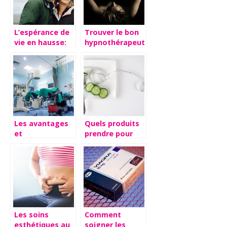
L’espérance de
Trouver le bon
vie en hausse:
hypnothérapeute
comment vieillir
pour réduire
en bonne
votre stress
santé?
Les avantages
Quels produits
et
prendre pour
inconvénients
perdre du poids
d’une
?
intervention de
chirurgie
Les soins
Comment
esthétiques au
soigner les