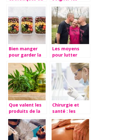
service de votre
coups de mous
image
au lit
Bien manger
Les moyens
pour garder la
pour lutter
forme : nos
contre la
astuces
calvitie et
l’alopécie
Que valent les
Chirurgie et
produits de la
santé : les
marque Weedy
différentes
?
opérations
possibles sur le
sexe masculin