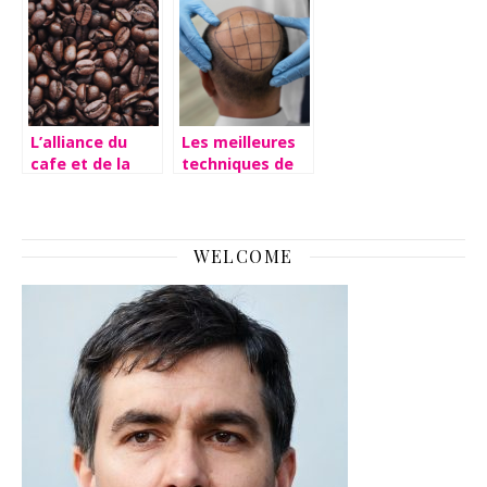
au bon dosage
en vogue
L’alliance du
Les meilleures
cafe et de la
techniques de
creativite pour
greffe de
une inspiration
cheveux
matinale
expliquees
reussie.
WELCOME