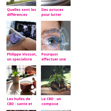
Quelles sont les
Des astuces
différences
pour lutter
entre les
contre le stress.
résidences
seniors et les
EHPAD ?
Philippe Viossat,
Pourquoi
un specialiste
effectuer une
reconnu
operation laser
des yeux ?
Les huiles de
Le CBD : un
CBD : sante et
compose
bien-etre grace
organique tres