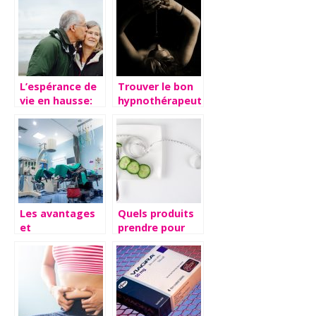
L’espérance de
Trouver le bon
vie en hausse:
hypnothérapeute
comment vieillir
pour réduire
en bonne
votre stress
santé?
Les avantages
Quels produits
et
prendre pour
inconvénients
perdre du poids
d’une
?
intervention de
chirurgie