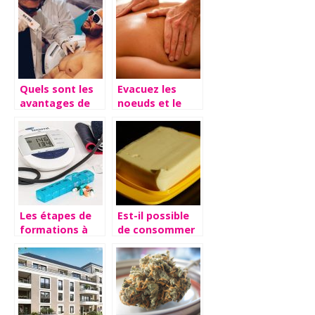
?
opérations
possibles sur le
sexe masculin
Quels sont les
Evacuez les
avantages de
noeuds et le
l’épilation laser
stress grâce au
?
massage
Les étapes de
Est-il possible
formations à
de consommer
suivre pour
du beurre
devenir un
perime ?
cardiologue