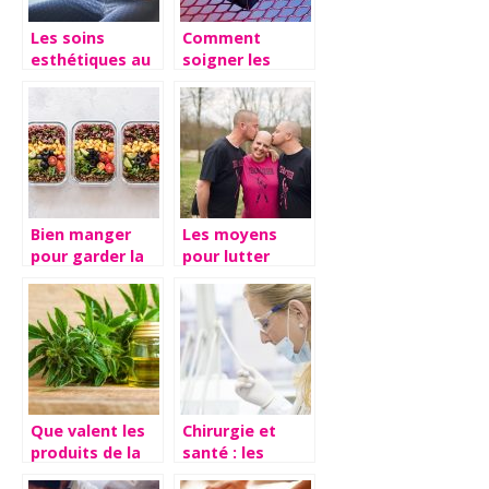
Les soins
Comment
esthétiques au
soigner les
service de votre
coups de mous
image
au lit
Bien manger
Les moyens
pour garder la
pour lutter
forme : nos
contre la
astuces
calvitie et
l’alopécie
Que valent les
Chirurgie et
produits de la
santé : les
marque Weedy
différentes