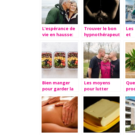
L’espérance de
Trouver le bon
Les
vie en hausse:
hypnothérapeute
et
comment vieillir
pour réduire
inc
en bonne
votre stress
d’u
santé?
int
chir
Bien manger
Les moyens
Que 
pour garder la
pour lutter
prod
forme : nos
contre la
mar
astuces
calvitie et
?
l’alopécie