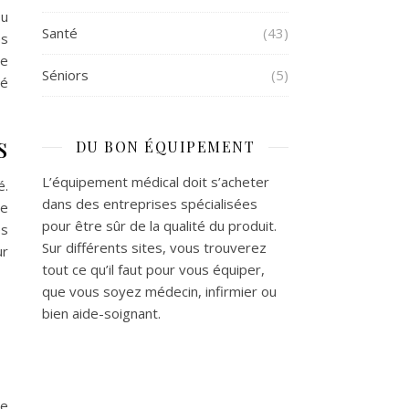
ou
Santé
(43)
es
de
Séniors
(5)
té
s
DU BON ÉQUIPEMENT
L’équipement médical doit s’acheter
é.
dans des entreprises spécialisées
te
pour être sûr de la qualité du produit.
es
Sur différents sites, vous trouverez
ur
tout ce qu’il faut pour vous équiper,
que vous soyez médecin, infirmier ou
bien aide-soignant.
te