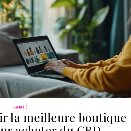
SANTÉ
r la meilleure boutique
our acheter du CBD