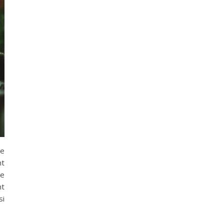
de
nt
ce
nt
si