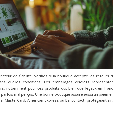
cateur de fiabilité. Vérifiez si la boutique accepte les retours 
ans quelles conditions. Les emballages discrets représente
urs, notamment pour ces produits qui, bien que légaux en Fran
t parfois mal perçus. Une bonne boutique assure aussi un paieme
a, MasterCard, American Express ou Bancontact, protégeant ain