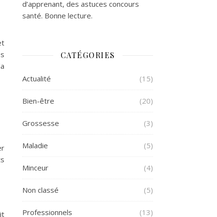
d’apprenant, des astuces concours
santé. Bonne lecture.
et
es
CATÉGORIES
la
Actualité
(15)
Bien-être
(20)
Grossesse
(3)
Maladie
(5)
er
ts
Minceur
(4)
Non classé
(5)
Professionnels
(13)
it