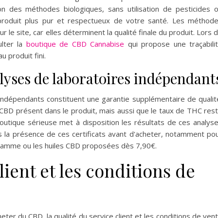
on des méthodes biologiques, sans utilisation de pesticides 
n produit plus pur et respectueux de votre santé. Les méthod
ur le site, car elles déterminent la qualité finale du produit. Lors 
lter la
boutique de CBD Cannabise
qui propose une traçabili
 produit fini.
alyses de laboratoires indépendant
indépendants constituent une garantie supplémentaire de qualit
 CBD présent dans le produit, mais aussi que le taux de THC res
 boutique sérieuse met à disposition les résultats de ces analys
rs la présence de ces certificats avant d'acheter, notamment po
gramme ou les huiles CBD proposées dès 7,90€.
lient et les conditions de
eter du CBD, la qualité du service client et les conditions de ven