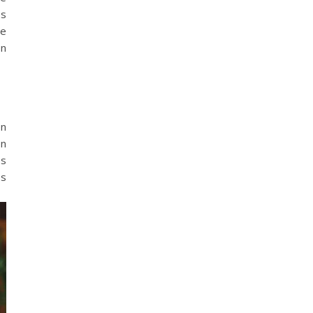
es
ne
on
en
on
es
és