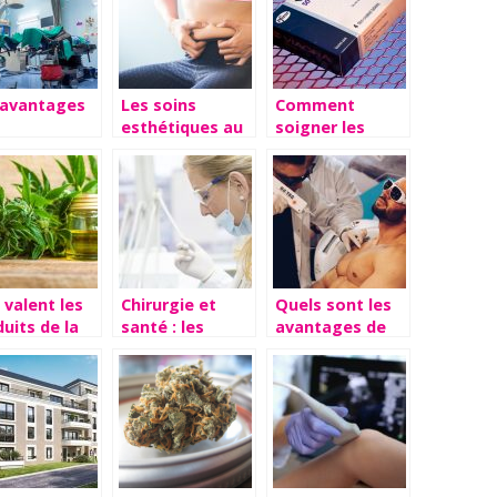
 avantages
Les soins
Comment
esthétiques au
soigner les
onvénients
service de votre
coups de mous
ne
image
au lit
ervention de
urgie
valent les
Chirurgie et
Quels sont les
uits de la
santé : les
avantages de
que Weedy
différentes
l’épilation laser
opérations
?
possibles sur le
sexe masculin