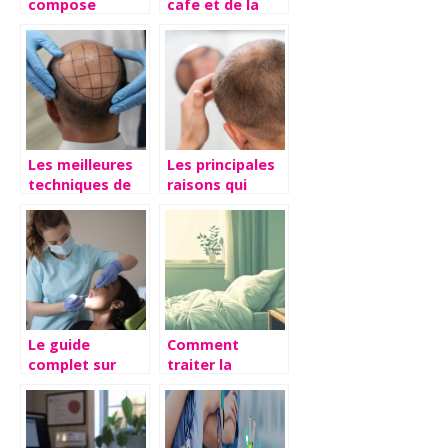
compose
cafe et de la
organique tres
creativite pour
en vogue
une inspiration
matinale
reussie.
Les meilleures
Les principales
techniques de
raisons qui
greffe de
poussent a
cheveux
faire une greffe
expliquees
de cheveux
Le guide
Comment
complet sur
traiter la
l’extraction
paralysie du
dentaire pour
sommeil : 5
enfants et
méthodes
adultes
thérapeutiques