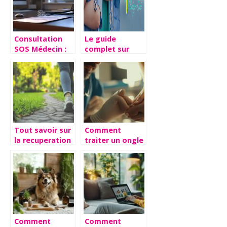
efficaces
Consultation
Le guide
SOS Médecin :
complet sur
Délais et
l’extraction
modalités de
dentaire pour
remboursement
enfants et
expliqués
adultes
Tout savoir sur
Comment
la recuperation
traiter un ongle
apres une
crochu : guide
infiltration du
complet des
genou
traitements
pharmaceutiques
recommandes
Comment
Comment