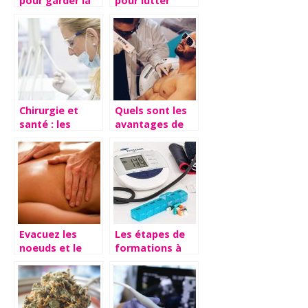
pour garder la
pour lutter
forme : nos
contre la
astuces
calvitie et
l’alopécie
Chirurgie et
Quels sont les
santé : les
avantages de
différentes
l’épilation laser
opérations
?
possibles sur le
sexe masculin
Evacuez les
Les étapes de
noeuds et le
formations à
stress grâce au
suivre pour
massage
devenir un
cardiologue