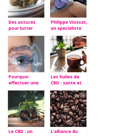
Des astuces
Philippe Viossat,
pour lutter
un specialiste
contre le stress.
reconnu
Pourquoi
Les huiles de
effectuer une
CBD : sante et
operation laser
bien-etre grace
des yeux ?
au bon dosage
Le CBD : un
L’alliance du