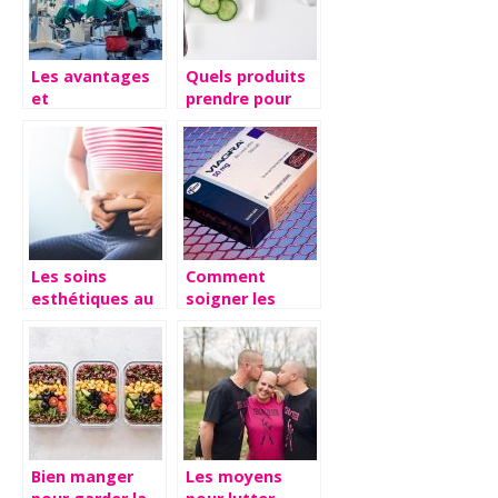
Les avantages
Quels produits
et
prendre pour
inconvénients
perdre du poids
d’une
?
intervention de
chirurgie
Les soins
Comment
esthétiques au
soigner les
service de votre
coups de mous
image
au lit
Bien manger
Les moyens