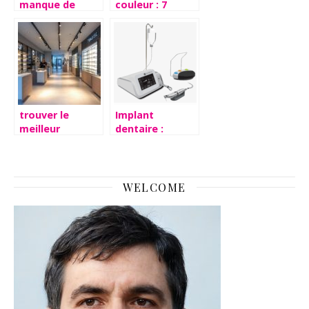
manque de
couleur : 7
sommeil
secrets
aggrave la
incontournables
boule dans la
du K-Taping
gorge due au
pour booster
stress : causes
vos
et solutions
performances
efficaces
trouver le
Implant
meilleur
dentaire :
opticien toulon
étapes de la
pour vos
pose et suivi
besoins en
post-opératoire
lunettes
WELCOME