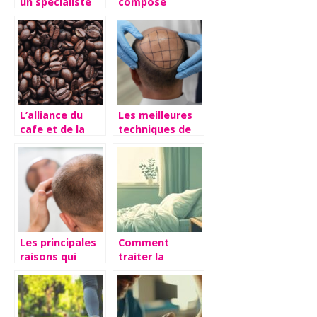
un specialiste
compose
reconnu
organique tres
en vogue
L’alliance du
Les meilleures
cafe et de la
techniques de
creativite pour
greffe de
une inspiration
cheveux
matinale
expliquees
reussie.
Les principales
Comment
raisons qui
traiter la
poussent a
paralysie du
faire une greffe
sommeil : 5
de cheveux
méthodes
thérapeutiques