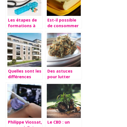
Les étapes de
Est-il possible
formations à
de consommer
suivre pour
du beurre
devenir un
perime ?
cardiologue
Quelles sont les
Des astuces
différences
pour lutter
entre les
contre le stress.
résidences
seniors et les
EHPAD ?
Philippe Viossat,
Le CBD : un