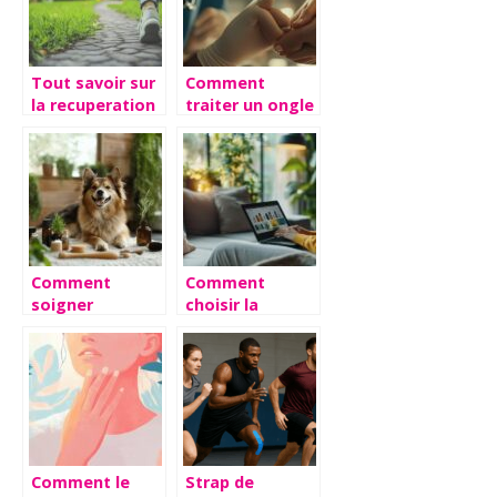
efficaces
Tout savoir sur
Comment
la recuperation
traiter un ongle
apres une
crochu : guide
infiltration du
complet des
genou
traitements
pharmaceutiques
recommandes
Comment
Comment
soigner
choisir la
naturellement
meilleure
l’alopecie
boutique en
canine : guide
ligne pour
complet des
acheter du CBD
remedes
naturels
Comment le
Strap de