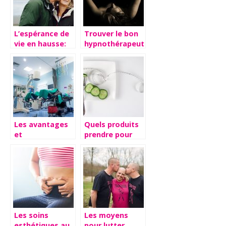
L’espérance de
Trouver le bon
vie en hausse:
hypnothérapeute
comment vieillir
pour réduire
en bonne
votre stress
santé?
Les avantages
Quels produits
et
prendre pour
inconvénients
perdre du poids
d’une
?
intervention de
chirurgie
Les soins
Les moyens
esthétiques au
pour lutter