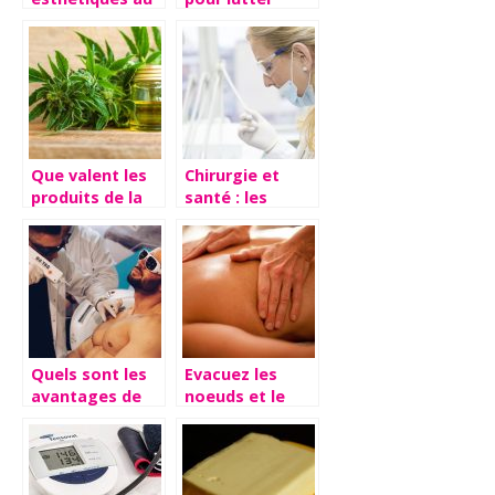
service de votre
contre la
image
calvitie et
l’alopécie
Que valent les
Chirurgie et
produits de la
santé : les
marque Weedy
différentes
?
opérations
possibles sur le
sexe masculin
Quels sont les
Evacuez les
avantages de
noeuds et le
l’épilation laser
stress grâce au
?
massage